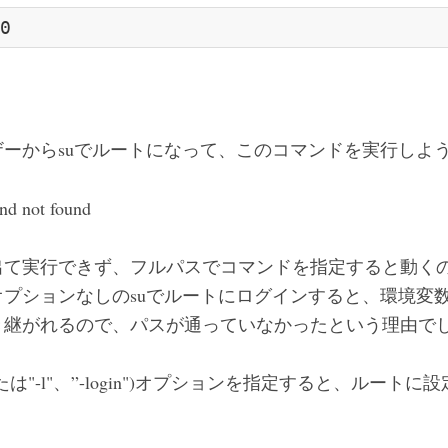
ーからsuでルートになって、このコマンドを実行しよ
nd not found
出て実行できず、フルパスでコマンドを指定すると動く
プションなしのsuでルートにログインすると、環境変
き継がれるので、パスが通っていなかったという理由で
または"-l"、”-login")オプションを指定すると、ルー