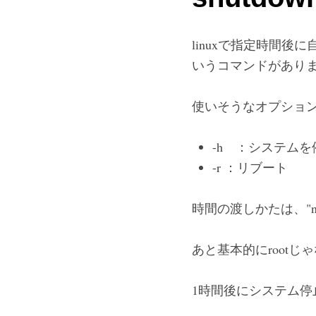
linuxで指定時間後
いうコマンドがあり
使いそうなオプショ
-h ：システムを
-r ：リブート
時間の渡しかたは、"no
あと基本的にroot
1時間後にシステム停