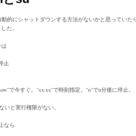
に自動的にシャットダウンする方法がないかと思っていたら、ま
ました。
ンは
停止
w"で今すぐ。"xx:xx"で時刻指定。"n"でn分後に停止。
じゃないと実行権限がない。
止なら