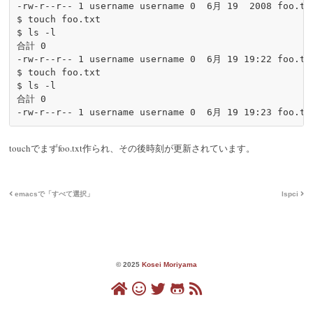
-rw-
r
--
r
-- 
1
 username username 
0
6
月 
19
2008
 foo.txt
$ 
touch
 foo.txt 

$ 
ls
-l
合計 
0
-rw-
r
--
r
-- 
1
 username username 
0
6
月 
19
19
:
22
 foo.txt
$ 
touch
 foo.txt

$ 
ls
-l
合計 
0
-rw-
r
--
r
-- 
1
 username username 
0
6
月 
19
19
:
23
touchでまずfoo.txt作られ、その後時刻が更新されています。
emacsで「すべて選択」
lspci
© 2025
Kosei Moriyama