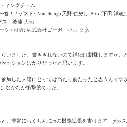
マーケティングチーム
問一答！ / ゲスト: Amachang (天野 仁史)、Piro (下田 洋志
グス 後藤 大地
ク / 司会: 株式会社ゴーガ 小山 文彦
もらいました。書ききれないので詳細は割愛しますが、
のセッションばかりだったと思います。
に参加した人達にとっては当たり前だったと思うんですが
ackはなかなか衝撃的でした。
と、非常にらくちんにfxの機能拡張を書けます。piroさ