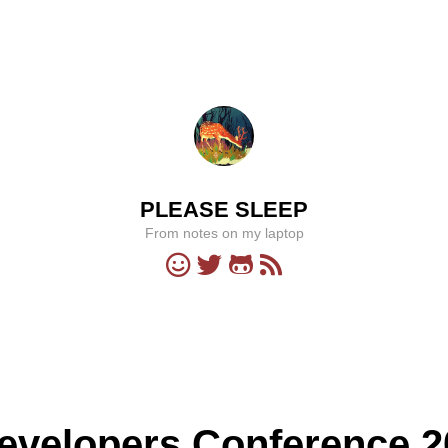
PLEASE SLEEP
From notes on my laptop
Developers Conference 