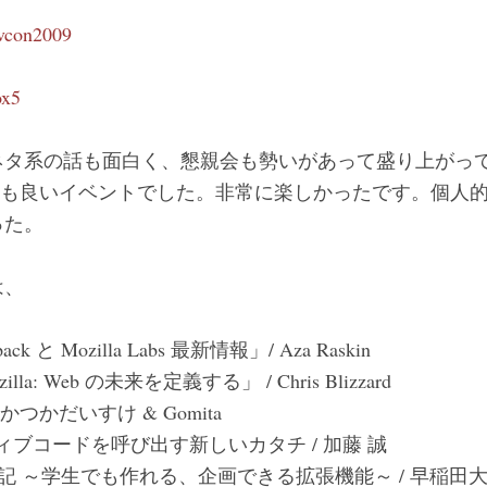
evcon2009
ox5
系の話も面白く、懇親会も勢いがあって盛り上がっており(F
付き)、とても良いイベントでした。非常に楽しかったです。個
った。
は、
ck と Mozilla Labs 最新情報」/ Aza Raskin
lla: Web の未来を定義する」 / Chris Blizzard
 / あかつかだいすけ & Gomita
～ネイティブコードを呼び出す新しいカタチ / 加藤 誠
 ～学生でも作れる、企画できる拡張機能～ / 早稲田大学