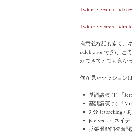
Twitter / Search - #fxd
Twitter / Search - #firef
有意義な話も多く、ネタ
celebration
ができてとても良か
僕が見たセッション
基調講演 (1) 「Jetpa
基調講演 (2) 「Mozi
3 分 Jetpacking
js-ctypes 
拡張機能開発奮闘記