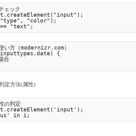
をチェック
t
.createElement(
"input"
);

"type"
, 
"color"
== 
"text"
の使い方（modernizr.com）
inputtypes.
date
) 
{
場合
判定方法(属性)
 属性の判定
t
.createElement(
'input'
us'
in
!