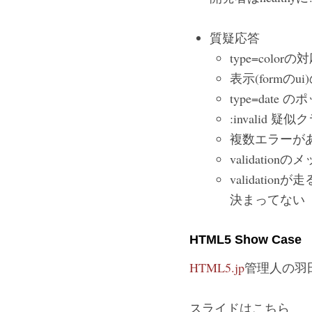
質疑応答
type=color
表示(form
type=dat
:invalid 疑似
複数エラーがあ
validat
validati
決まってない
HTML5 Show Case
HTML5.jp
管理人の羽
スライドはこちら