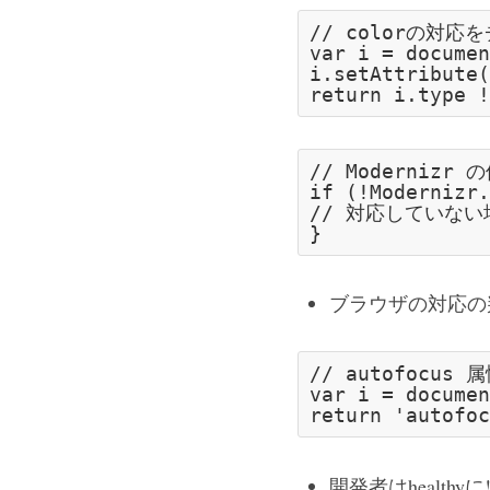
// colorの対応
var
 i = 
documen
i.setAttribute(
return
 i.type !
// Modernizr 
if
 (!Modernizr.
// 対応していない
}
ブラウザの対応の
// autofocus
var
 i = 
documen
return
'autofoc
開発者はhealthyに