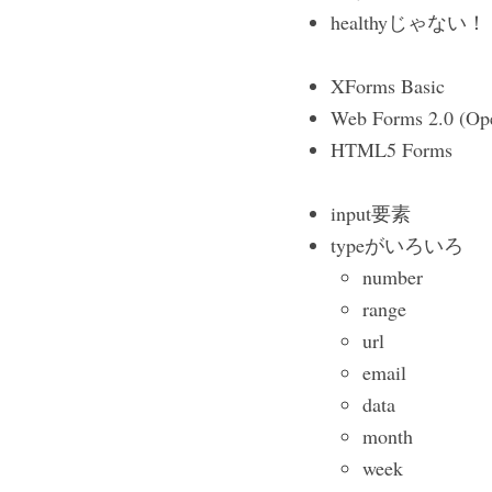
healthyじゃない！
XForms Basic
Web Forms 2.0 (O
HTML5 Forms
input要素
typeがいろいろ
number
range
url
email
data
month
week