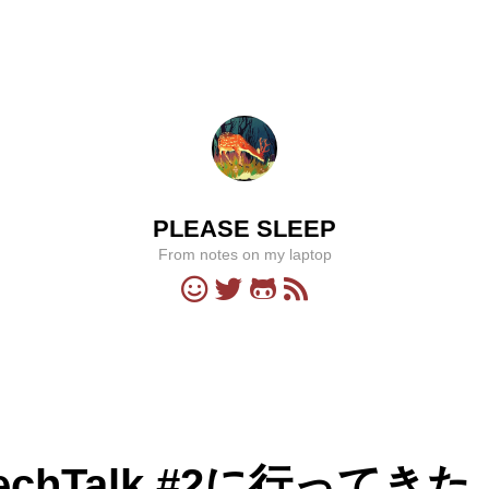
PLEASE SLEEP
From notes on my laptop
TechTalk #2に行ってきた