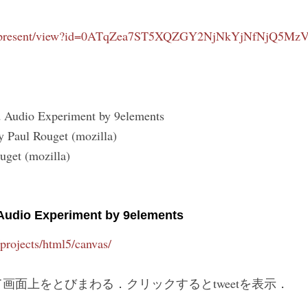
com/present/view?id=0ATqZea7ST5XQZGY2NjNkYjNfNjQ5M
Audio Experiment by 9elements
y Paul Rouget (mozilla)
uget (mozilla)
udio Experiment by 9elements
/projects/html5/canvas/
画面上をとびまわる．クリックするとtweetを表示．