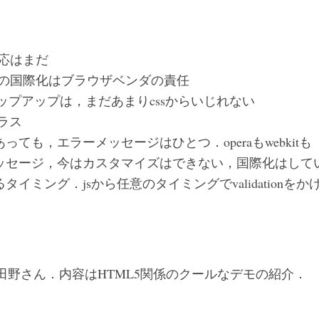
の対応はまだ
のui)の国際化はブラウザベンダの責任
e のポップアップは，まだあまりcssからいじれない
クラス
っても，エラーメッセージはひとつ．operaもwebkitも
ionのメッセージ，今はカスタマイズはできない，国際化はして
onが走るタイミング．jsから任意のタイミングでvalidatio
田野さん．内容はHTML5関係のクールなデモの紹介．