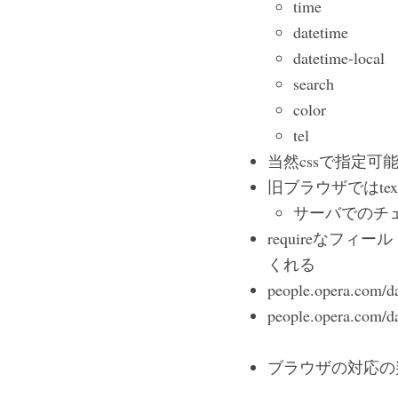
time
datetime
datetime-local
search
color
tel
当然cssで指定可
旧ブラウザではte
サーバでのチ
requireな
くれる
people.opera.com/d
people.opera.com/da
ブラウザの対応の