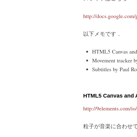
http://docs.google.
以下メモです．
HTML5 Canvas and 
Movement tracker b
Subtitles by Paul Ro
HTML5 Canvas and A
http://9elements.com/io
粒子が音楽に合わせて