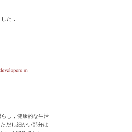
きました．
evelopers in
スを減らし，健康的な生活
．ただし細かい部分は