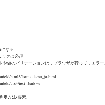
能
xtになる
ェックは必須
フィールドや値のバリデーションは，ブラウザが行って，エラ
anield/html5/forms-demo_ja.html
nield/css3/text-shadow/
判定方法(要素)