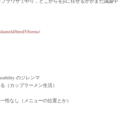
ブラウザでやり，どこからをjsに任せるかがまだ議論
/danield/html5/forms/
> usability のジレンマ
かる（カップラーメン生活）
統一性なし（メニューの位置とか）