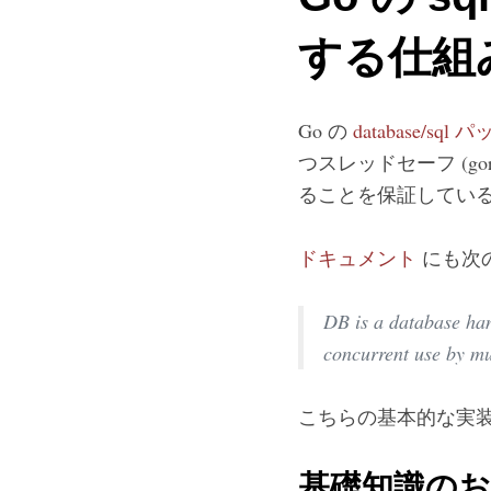
する仕組
Go の
database/sql
つスレッドセーフ (g
ることを保証してい
ドキュメント
にも次
DB is a database hand
concurrent use by mu
こちらの基本的な実
基礎知識の