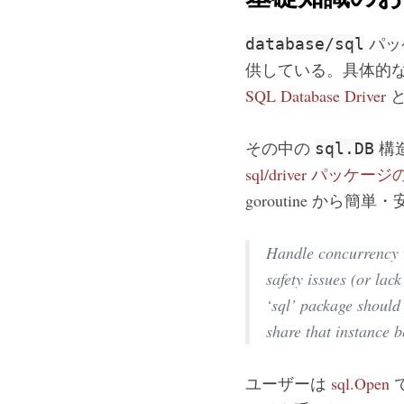
パッ
database/sql
供している。具体的
SQL Database Driver
と
その中の
構
sql.DB
sql/driver パ
goroutine か
Handle concurrency w
safety issues (or lac
‘sql’ package should
share that instance 
ユーザーは
sql.Open