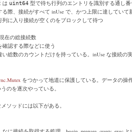
は
型で待ち行列のエントリを識別する通し番
t
uint64
る際、接続がすべて inUse で、かつ上限に達してい
行列に入り接続が空くのをブロックして待つ
現在の総接続数
を確認する際などに使う
 とは違い総数のカウントだけを持っている。inUse な接続の実態
ync.Mutex
をつかって地道に保護している。データの操
いうのを逐次やっている。
なメソッドには以下がある。
接続を取得する処理。begin, prepare, query, ex