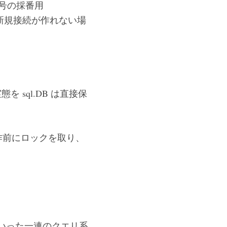
号の採番用
て新規接続が作れない場
を sql.DB は直接保
作前にロックを取り、
ec といった一連のクエリ系