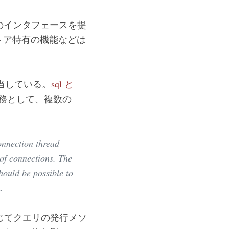
のインタフェースを提
トア特有の機能などは
当している。
sql と
務として、複数の
onnection thread
 of connections. The
hould be possible to
.
じてクエリの発行メソ