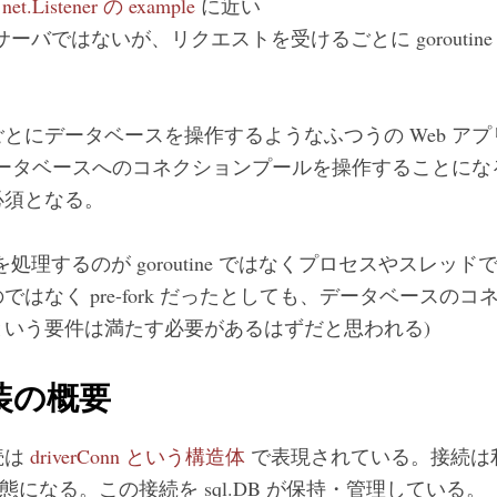
は
net.Listener の example
に近い
p サーバではないが、リクエストを受けるごとに gorouti
とにデータベースを操作するようなふつうの Web ア
ne がデータベースへのコネクションプールを操作すること
必須となる。
処理するのが goroutine ではなくプロセスやスレッ
はなく pre-fork だったとしても、データベースの
という要件は満たす必要があるはずだと思われる)
実装の概要
続は
driverConn という構造体
で表現されている。接続は利
かの状態になる。この接続を sql.DB が保持・管理している。