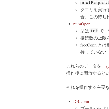
nextReques
クエリを実行す
合、この待ち
numOpen
型は
で、
int
接続数の上限
freeConn
持していない
これらのデータを、
s
操作後に開放すると
それを操作する主要
DB.conn
プールからよしなに