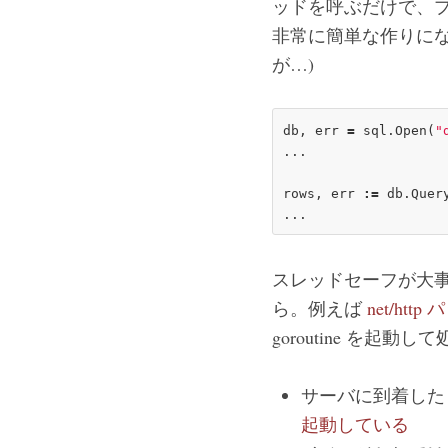
ッドを呼ぶだけで、
非常に簡単な作りにな
が…)
db, err 
=
 sql.
Open
(
"
...

rows, err 
:=
 db.
Quer
スレッドセーフが大事
ら。例えば
net/htt
goroutine を起
サーバに到着した
起動している