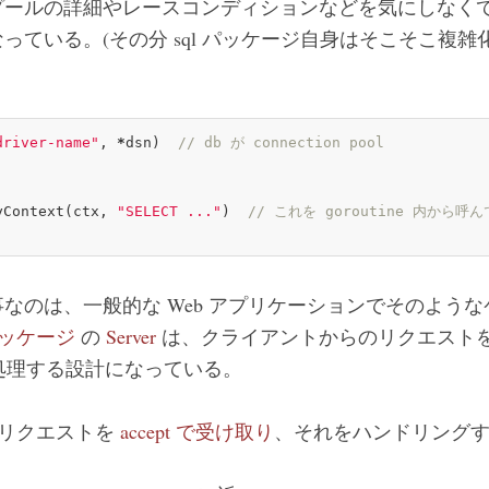
プールの詳細やレースコンディションなどを気にしなく
っている。(その分 sql パッケージ自身はそこそこ複
driver-name"
, 
*
dsn)  
// db が connection pool
yContext
(ctx, 
"SELECT ..."
)  
// これを goroutine 内から呼
なのは、一般的な Web アプリケーションでそのよう
p パッケージ
の
Server
は、クライアントからのリクエスト
動して処理する設計になっている。
リクエストを
accept で受け取り
、それをハンドリング