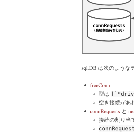
sql.DB は次のよ
freeConn
型は
[]*dri
空き接続があ
connRequests
と
ne
接続の割り当て
connReques