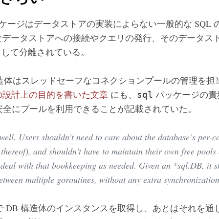
ケージはデータストアの実装によらない一般的な SQL 
なデータストアへの接続やクエリの発行、そのデータス
して分離されている。
造体はスレッドセーフなコネクションプールの管理を担
ッケージの設計上の目的を書いた文章
にも、
パッケージの責
sql
ら簡単・安全にプールを利用できることが記載されていた。
ell. Users shouldn’t need to care about the database’s per-c
k thereof), and shouldn’t have to maintain their own free pools
 deal with that bookkeeping as needed. Given an *sql.DB, it s
between multiple goroutines, without any extra synchronization
で DB 構造体のインスタンスを取得し、あとはそれを通