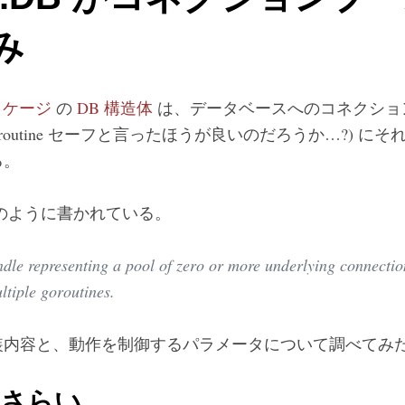
み
 パッケージ
の
DB 構造体
は、データベースへのコネクショ
oroutine セーフと言ったほうが良いのだろうか…?) 
る。
のように書かれている。
le representing a pool of zero or more underlying connections
ltiple goroutines.
装内容と、動作を制御するパラメータについて調べてみ
おさらい