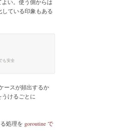
てよい。使う側からは
雑化している印象もある
んでも安全
なケースが頻出するか
をうけるごとに
する処理を
goroutine で