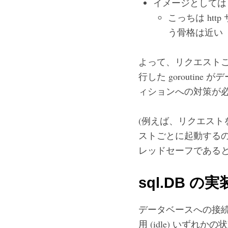
イメージとして
こっちは htt
う骨格は近い
よって、リクエストご
行した gorouti
ィションへの対策が
(例えば、リクエストを
ストごとに起動するので
レッドセーフである
sql.DB の
データベースへの接
用 (idle) いずれ