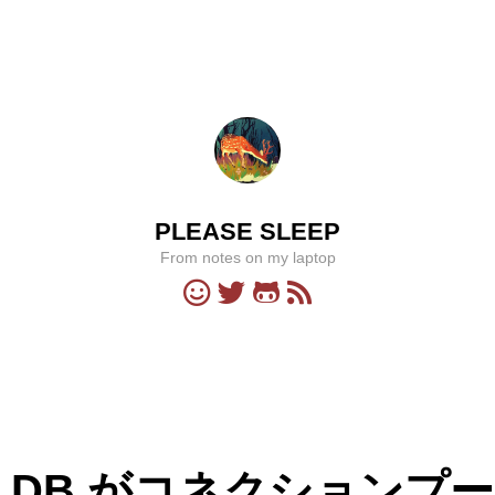
PLEASE SLEEP
From notes on my laptop
sql.DB がコネクション