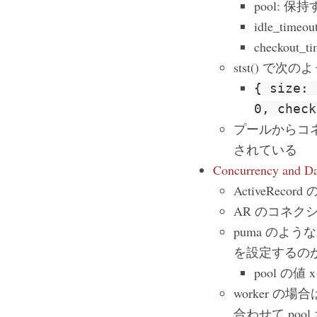
pool: 
idle_t
checko
stst() で
{ size: 
0, check
プールからコ
されている
Concurrency and Da
ActiveRe
AR のコネ
puma のよう
を設定するの
pool の
worker の場合
合わせて po