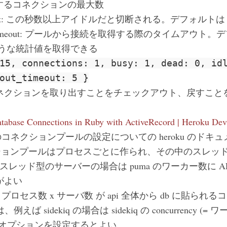
保持するコネクションの最大数
imeout: この秒数以上アイドルだと切断される。デフォルトは 3
ut_timeout: プールから接続を取得する際のタイムアウト。
次のような統計値を取得できる
15, connections: 1, busy: 1, dead: 0, id
out_timeout: 5 }
ネクションを取り出すことをチェックアウト、戻すこと
tabase Connections in Ruby with ActiveRecord | Heroku Dev
cord のコネクションプールの設定についての heroku のドキ
クションプールはプロセスごとに作られ、その中のスレッ
なスレッド型のサーバーの場合は puma のワーカー数に AR 
がよい
値 x プロセス数 x サーバ数 が api 全体から db に貼
は、例えば sidekiq の場合は sidekiq の concurrency 
ol オプションを設定するとよい