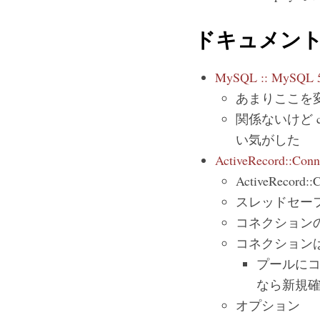
ドキュメン
MySQL :: MySQL 5.
あまりここを変更
関係ないけど cl
い気がした
ActiveRecord::Conn
ActiveRecord
スレッドセー
コネクションの実態は
コネクション
プールに
なら新規
オプション