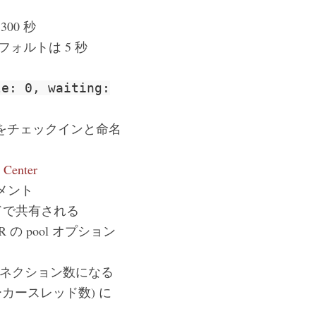
00 秒
デフォルトは 5 秒
le: 0, waiting:
をチェックインと命名
 Center
ュメント
ドで共有される
の pool オプション
られるコネクション数になる
(= ワーカースレッド数) に