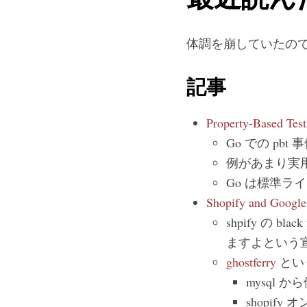
体調を崩していたので
記事
Property-Based Test
Go での pbt 
例があまり実
Go は標準ラ
Shopify and Google
shpify の b
ますよという
ghostferry
とい
mysql か
shopif