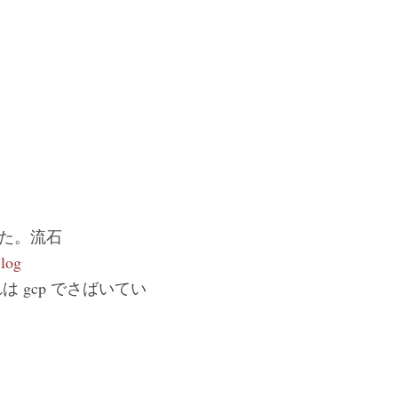
った。流石
log
てそれは gcp でさばいてい