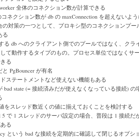
に worker 全体のコネクション数が計算できる
ker のコネクション数が db の maxConnection を超えな
合の対策の一つとして、プロキシ型のコネクションプー
ある
供する db へのクライアント側でのプールではなく、クライ
として動作するタイプのもの。プロセス単位ではなくサ
できる
l だと PgBouncer が有名
ードステートメントなど使えない機能もある
bad state (= 接続済みだが使えなくなっている接続) 
る
ol 値をスレッド数近くの値に揃えておくことを検討する
ol 5 で 1 スレッドのサーバ設定の場合、普段は 1 接続
がある
frequency という bad な接続を定期的に確認して閉じるオプ