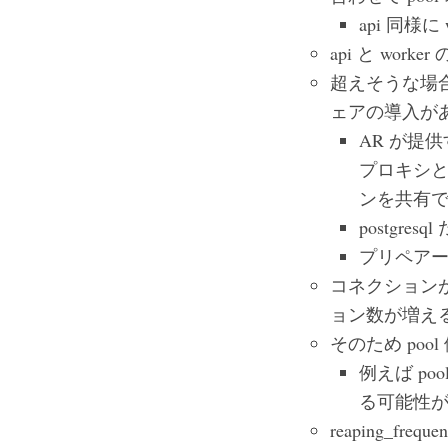
api 同様
api と wor
超えそうな場
ェアの導入が
AR が提
プロキシ
ンを共有
postgresq
プリペア
コネクションが 
ョン数が増え
そのため po
例えば po
る可能性
reaping_