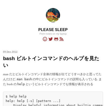
PLEASE SLEEP
From notes on my laptop
09 Dec 2012
bash ビルトインコマンドのヘルプを見た
い
man だとビルトインコマンド全体の情報が出てどうすべきかと思ってた
んだけど,
の中にビルトインコマンドの説明も入っている. ま
man bash
た bash の
というビルトインコマンドでも情報が表示される
help
$ help help

help: help [-s] [pattern ...]

    Display helpful information about builtin command