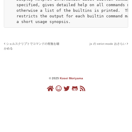
    specified, gives detailed help on all commands ma
    otherwise a list of the builtins is printed.  The
    restricts the output for each builtin command mat
シェルスクリプトでコマンドの有無を確
js の strict mode おさらい
かめる
© 2025
Kosei Moriyama