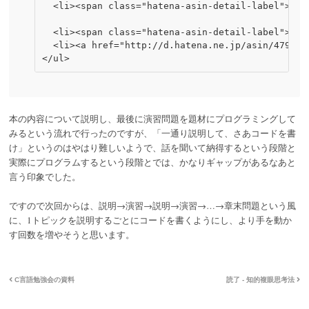
  <li><span class="hatena-asin-detail-label">発売
                                               
  <li><span class="hatena-asin-detail-label">購
  <li><a href="http://d.hatena.ne.jp/asin/47
本の内容について説明し、最後に演習問題を題材にプログラミングして
みるという流れで行ったのですが、「一通り説明して、さあコードを書
け」というのはやはり難しいようで、話を聞いて納得するという段階と
実際にプログラムするという段階とでは、かなりギャップがあるなあと
言う印象でした。
ですので次回からは、説明→演習→説明→演習→…→章末問題という風
に、1トピックを説明するごとにコードを書くようにし、より手を動か
す回数を増やそうと思います。
C言語勉強会の資料
読了 - 知的複眼思考法