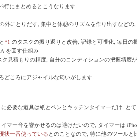
3行にまとめるとこうなります.
の外にとりだす, 集中と休憩のリズムを作り出すなどの,
と
*1
のタスクの振り返りと改善, 記録と可視化, 毎日の
CA を回す仕組み
タスク見積もりの精度, 自分のコンディションの把握精度
ころどころにアジャイルな匂いがします.
に必要な道具は紙とペンとキッチンタイマーだけ. とて
マー音を響かせるのは避けたいので, タイマーは iPhone 
現状一番使っている
とのことなので, 特に他のツールと